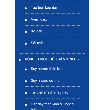
Táo bón kéo dài
Viêm gan.
Xơ gan.
Sỏi mật.
BỆNH THUỘC HỆ THẦN KINH
Suy nhược thần kinh
Suy nhược cơ thể
Tai biến mạch máu não
Liệt dây thần kinh VII ngoại
biên