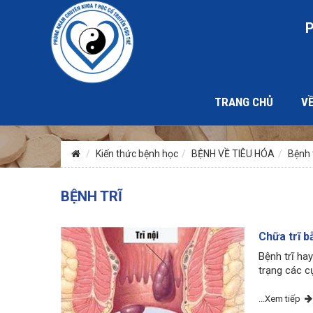
TRANG CHỦ
VỀ
Suy giảm sinh lý, xuất tinh sớm, rối
Kiến thức bệnh học
BỆNH VỀ TIÊU HÓA
Bệnh t
BỆNH TRĨ
Chữa trĩ b
Bệnh trĩ hay
trạng các c
...Xem tiếp