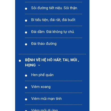
Sỏi đường tiết niệu. Sỏi thận.
Bí tiểu tiện, đái rắt, đái buốt
Đái dầm. Đái không tự chủ.
Đái tháo đường
BỆNH VỀ HỆ HÔ HẤP, TAI, MŨI ,
HỌNG
Hen phế quản
Viêm xoang
Viêm mũi mạn tính
Viêm mũi dị ứng