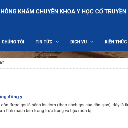
PHÒNG KHÁM CHUYÊN KHOA Y HỌC CỔ TRUYỀN 
 CHÚNG TÔI
TIN TỨC
DỊCH VỤ
KIẾN THỨ
 loạn cương dương
rĩ
ằng đông y
 còn được gọi là bệnh lòi dom (theo cách gọi của dân gian), đây là t
ụm tĩnh mạch bên trong trực tràng và hậu môn bị .