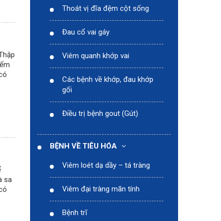
Thoát vị đĩa đệm cột sống
Đau cổ vai gáy
“Thập
Viêm quanh khớp vai
hiểm
 có
Các bệnh về khớp, đau khớp
gối
Điều trị bệnh gout (Gút)
BỆNH VỀ TIÊU HÓA
Viêm loét dạ dầy – tá tràng
ể
à sa
Viêm đại tràng mãn tính
 có
Bệnh trĩ