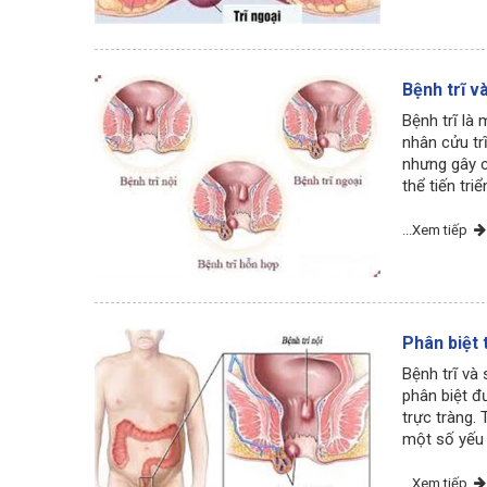
Bệnh trĩ v
Bệnh trĩ là
nhân cửu trĩ
nhưng gây c
thể tiến tri
...Xem tiếp
Phân biệt 
Bệnh trĩ và
phân biệt đ
trực tràng.
một số yếu t
...Xem tiếp