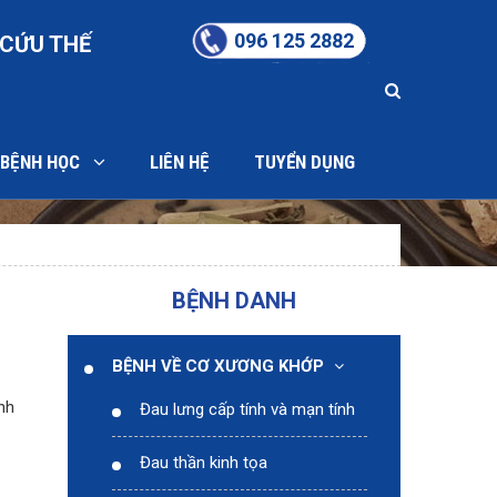
096 125 2882
CỨU THẾ
C BỆNH HỌC
LIÊN HỆ
TUYỂN DỤNG
BỆNH DANH
BỆNH VỀ CƠ XƯƠNG KHỚP
ình
Đau lưng cấp tính và mạn tính
Đau thần kinh tọa