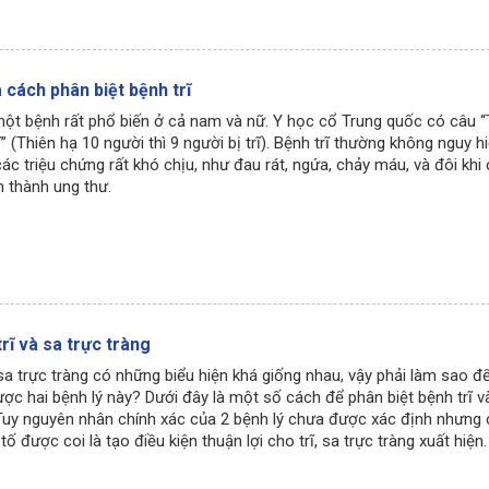
à cách phân biệt bệnh trĩ
 một bệnh rất phổ biến ở cả nam và nữ. Y học cổ Trung quốc có câu 
” (Thiên hạ 10 người thì 9 người bị trĩ). Bệnh trĩ thường không nguy 
ác triệu chứng rất khó chịu, như đau rát, ngứa, chảy máu, và đôi khi
ển thành ung thư.
trĩ và sa trực tràng
 sa trực tràng có những biểu hiện khá giống nhau, vậy phải làm sao đ
ược hai bệnh lý này? Dưới đây là một số cách để phân biệt bệnh trĩ v
 Tuy nguyên nhân chính xác của 2 bệnh lý chưa được xác định nhưng
ố được coi là tạo điều kiện thuận lợi cho trĩ, sa trực tràng xuất hiện.