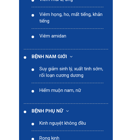
Viêm họng, ho, mất tiếng, khản
tiếng
Viêm amidan
BỆNH NAM GIỚI
Suy giảm sinh lý, xuất tinh sớm,
rối loạn cương dương
Hiếm muộn nam, nữ
BỆNH PHỤ NỮ
Kinh nguyệt không đều
Rong kinh