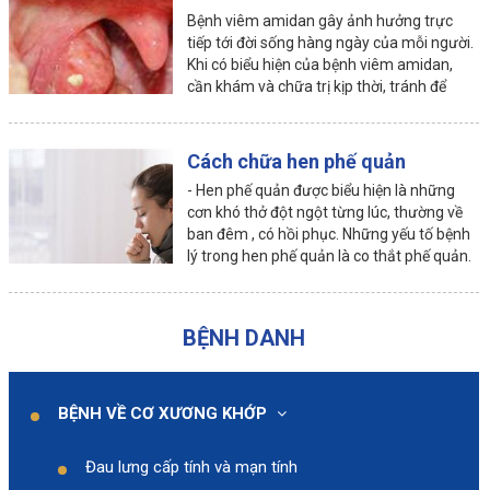
Bệnh viêm amidan gây ảnh hưởng trực
tiếp tới đời sống hàng ngày của mỗi người.
Khi có biểu hiện của bệnh viêm amidan,
cần khám và chữa trị kịp thời, tránh để
bệnh phát triển lên thành mạn tính.
Cách chữa hen phế quản
- Hen phế quản được biểu hiện là những
cơn khó thở đột ngột từng lúc, thường về
ban đêm , có hồi phục. Những yếu tố bệnh
lý trong hen phế quản là co thắt phế quản.
BỆNH DANH
BỆNH VỀ CƠ XƯƠNG KHỚP
Đau lưng cấp tính và mạn tính