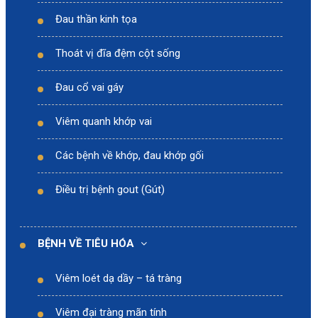
Đau thần kinh tọa
Thoát vị đĩa đệm cột sống
Đau cổ vai gáy
Viêm quanh khớp vai
Các bệnh về khớp, đau khớp gối
Điều trị bệnh gout (Gút)
BỆNH VỀ TIÊU HÓA
Viêm loét dạ dầy – tá tràng
Viêm đại tràng mãn tính