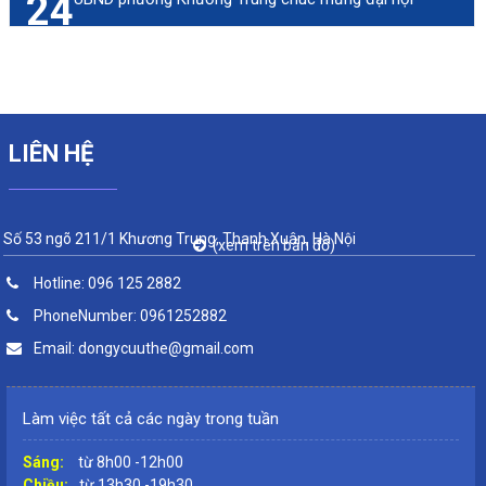
24
LIÊN HỆ
Số 53 ngõ 211/1 Khương Trung, Thanh Xuân, Hà Nội
(xem trên bản đồ)
Hotline:
096 125 2882
PhoneNumber:
0961252882
Email:
dongycuuthe@gmail.com
Làm việc tất cả các ngày trong tuần
Sáng:
từ 8h00 -12h00
Chiều:
từ 13h30 -19h30