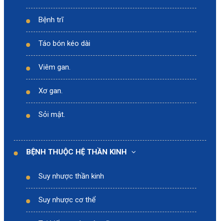
Bệnh trĩ
Táo bón kéo dài
Viêm gan.
Xơ gan.
Sỏi mật.
BỆNH THUỘC HỆ THẦN KINH
Suy nhược thần kinh
Suy nhược cơ thể