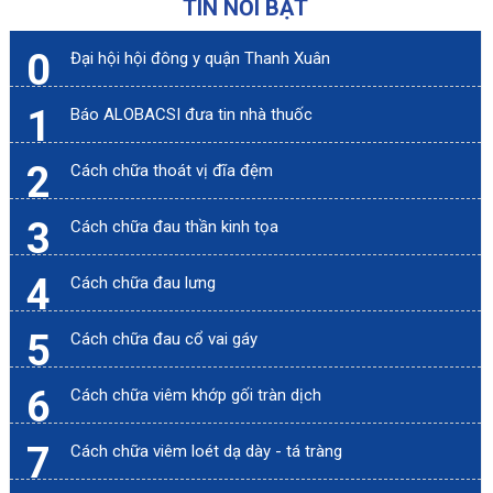
TIN NỔI BẬT
0
Đại hội hội đông y quận Thanh Xuân
1
Báo ALOBACSI đưa tin nhà thuốc
2
Cách chữa thoát vị đĩa đệm
3
Cách chữa đau thần kinh tọa
4
Cách chữa đau lưng
5
Cách chữa đau cổ vai gáy
6
Cách chữa viêm khớp gối tràn dịch
7
Cách chữa viêm loét dạ dày - tá tràng