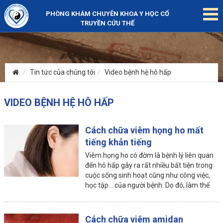
PHÒNG KHÁM CHUYÊN KHOA Y HỌC CỔ
TRUYỀN CỨU THẾ
Tin tức của chúng tôi
Video bệnh hệ hô hấp
VIDEO BỆNH HỆ HÔ HẤP
Cách chữa viêm họng ho mất
tiếng khản tiếng
Viêm họng ho có đờm là bệnh lý liên quan
đến hô hấp gây ra rất nhiều bất tiện trong
cuộc sống sinh hoạt cũng như công việc,
học tập… của người bệnh. Do đó, làm thế
nào để chữa viêm họng có đờm hiệu quả,
nhanh chóng nhất là vấn đề được rất nhiều
người quan tâm
Cách chữa viêm amidan