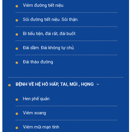
Viêm đường tiết niệu
Sỏi đường tiết niệu. Sỏi thận.
Bí tiểu tiện, đái rắt, đái buốt
Đái dầm. Đái không tự chủ.
Đái tháo đường
BỆNH VỀ HỆ HÔ HẤP, TAI, MŨI , HỌNG
Hen phế quản
Viêm xoang
Viêm mũi mạn tính