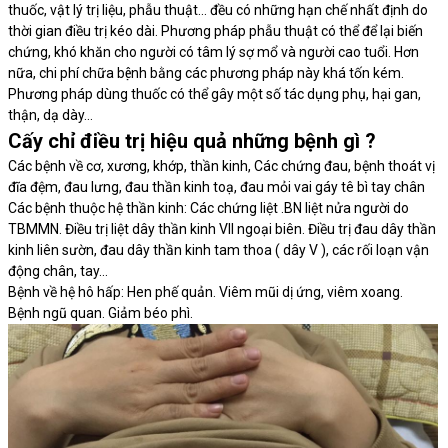
thuốc, vật lý trị liệu, phẫu thuật… đều có những hạn chế nhất định do
thời gian điều trị kéo dài. Phương pháp phẫu thuật có thể để lại biến
chứng, khó khăn cho người có tâm lý sợ mổ và người cao tuổi. Hơn
nữa, chi phí chữa bệnh bằng các phương pháp này khá tốn kém.
Phương pháp dùng thuốc có thể gây một số tác dụng phụ, hại gan,
thận, dạ dày…
Cấy chỉ điều trị hiệu quả những bệnh gì ?
Các bệnh về cơ, xương, khớp, thần kinh, Các chứng đau, bệnh thoát vị
đĩa đệm, đau lưng, đau thần kinh toạ, đau mỏi vai gáy tê bì tay chân
Các bệnh thuộc hệ thần kinh: Các chứng liệt .BN liệt nửa người do
TBMMN. Điều trị liệt dây thần kinh VII ngoại biên. Điều trị đau dây thần
kinh liên sườn, đau dây thần kinh tam thoa ( dây V ), các rối loạn vận
động chân, tay…
Bệnh về hệ hô hấp: Hen phế quản. Viêm mũi dị ứng, viêm xoang.
Bệnh ngũ quan. Giảm béo phì.