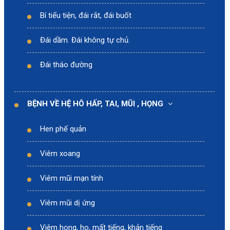
Bí tiểu tiện, đái rắt, đái buốt
Đái dầm. Đái không tự chủ.
Đái tháo đường
BỆNH VỀ HỆ HÔ HẤP, TAI, MŨI , HỌNG
Hen phế quản
Viêm xoang
Viêm mũi mạn tính
Viêm mũi dị ứng
Viêm họng, ho, mất tiếng, khản tiếng