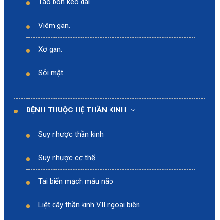
Táo bón kéo dài
Viêm gan.
Xơ gan.
Sỏi mật.
BỆNH THUỘC HỆ THẦN KINH
Suy nhược thần kinh
Suy nhược cơ thể
Tai biến mạch máu não
Liệt dây thần kinh VII ngoại biên