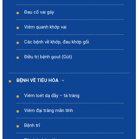
Đau cổ vai gáy
Viêm quanh khớp vai
Các bệnh về khớp, đau khớp gối
Điều trị bệnh gout (Gút)
BỆNH VỀ TIÊU HÓA
Viêm loét dạ dầy – tá tràng
Viêm đại tràng mãn tính
Bệnh trĩ