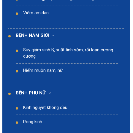
Viêm amidan
BỆNH NAM GIỚI
Suy giảm sinh lý, xuất tinh sớm, rối loạn cương
dương
Hiếm muộn nam, nữ
BỆNH PHỤ NỮ
Kinh nguyệt không đều
Rong kinh