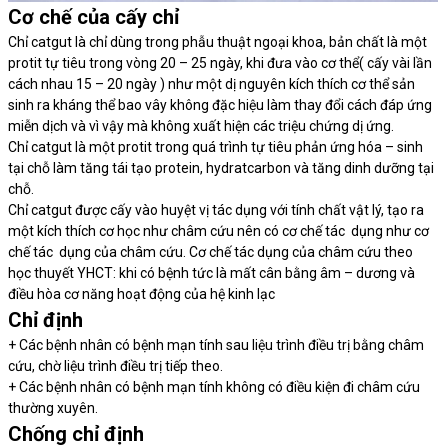
Cơ chế của cấy chỉ
Chỉ catgut là chỉ dùng trong phẫu thuật ngoại khoa, bản chất là một
protit tự tiêu trong vòng 20 – 25 ngày, khi đưa vào cơ thể( cấy vài lần
cách nhau 15 – 20 ngày ) như một dị nguyên kích thích cơ thể sản
sinh ra kháng thể bao vây không đặc hiệu làm thay đổi cách đáp ứng
miễn dịch và vì vậy mà không xuất hiện các triệu chứng dị ứng.
Chỉ catgut là một protit trong quá trình tự tiêu phản ứng hóa – sinh
tại chỗ làm tăng tái tạo protein, hydratcarbon và tăng dinh dưỡng tại
chỗ.
Chỉ catgut được cấy vào huyệt vị tác dụng với tính chất vật lý, tạo ra
một kích thích cơ học như châm cứu nên có cơ chế tác dụng như cơ
chế tác dụng của châm cứu. Cơ chế tác dụng của châm cứu theo
học thuyết YHCT: khi có bệnh tức là mất cân bằng âm – dương và
điều hòa cơ năng hoạt động của hệ kinh lạc
Chỉ định
+ Các bệnh nhân có bệnh mạn tính sau liệu trình điều trị bằng châm
cứu, chờ liệu trình điều trị tiếp theo.
+ Các bệnh nhân có bệnh mạn tính không có điều kiện đi châm cứu
thường xuyên.
Chống chỉ định