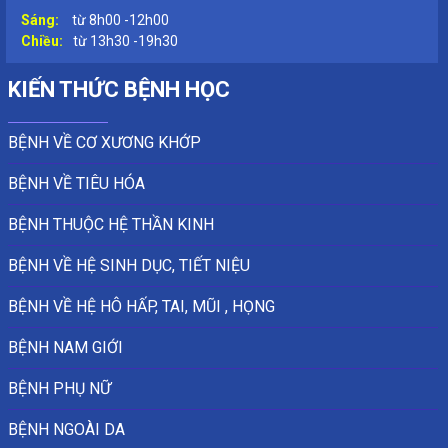
Sáng:
từ 8h00 -12h00
Chiều:
từ 13h30 -19h30
KIẾN THỨC BỆNH HỌC
BỆNH VỀ CƠ XƯƠNG KHỚP
BỆNH VỀ TIÊU HÓA
BỆNH THUỘC HỆ THẦN KINH
BỆNH VỀ HỆ SINH DỤC, TIẾT NIỆU
BỆNH VỀ HỆ HÔ HẤP, TAI, MŨI , HỌNG
BỆNH NAM GIỚI
BỆNH PHỤ NỮ
BỆNH NGOÀI DA