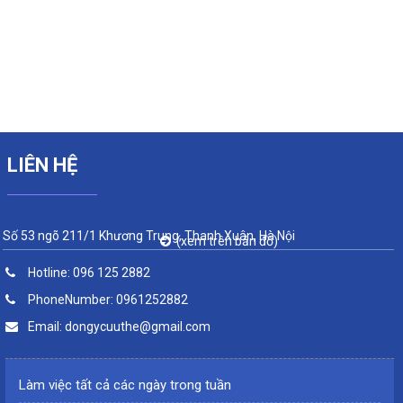
LIÊN HỆ
Số 53 ngõ 211/1 Khương Trung, Thanh Xuân, Hà Nội
(xem trên bản đồ)
Hotline:
096 125 2882
PhoneNumber:
0961252882
Email:
dongycuuthe@gmail.com
Làm việc tất cả các ngày trong tuần